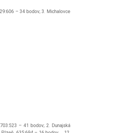
729:606 – 34 bodov; 3. Michalovce
 703:523 – 41 bodov; 2. Dunajská
Plzeň 635:694 – 16 bodov,.... 12.