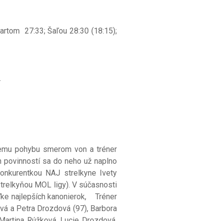
tom 27:33; Šaľou 28:30 (18:15);
.
emu pohybu smerom von a tréner
 povinností sa do neho už naplno
 konkurentkou NAJ strelkyne Ivety
trelkyňou MOL ligy). V súčasnosti
ľke najlepších kanonierok, Tréner
ová a Petra Drozdová (97), Barbora
 Martina Rúžková, Lucie Drozdová,