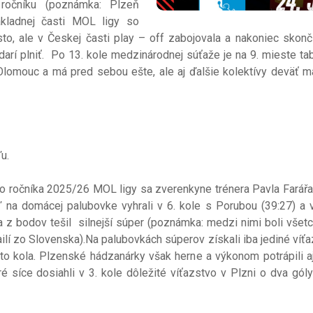
ročníku (poznámka: Plzeň
ákladnej časti MOL ligy so
o, ale v Českej časti play – off zabojovala a nakoniec skonč
rí plniť. Po 13. kole medzinárodnej súťaže je na 9. mieste ta
omouc a má pred sebou ešte, ale aj ďalšie kolektívy deväť ma
aľu.
čníka 2025/26 MOL ligy sa zverenkyne trénera Pavla Farářa 
ď na domácej palubovke vyhrali v 6. kole s Porubou (39:27) a 
 z bodov tešil silnejší súper (poznámka: medzi nimi boli všetci
dailí zo Slovenska).Na palubovkách súperov získali iba jediné víťa
 kola. Plzenské hádzanárky však herne a výkonom potrápili aj
ré síce dosiahli v 3. kole dôležité víťazstvo v Plzni o dva góly