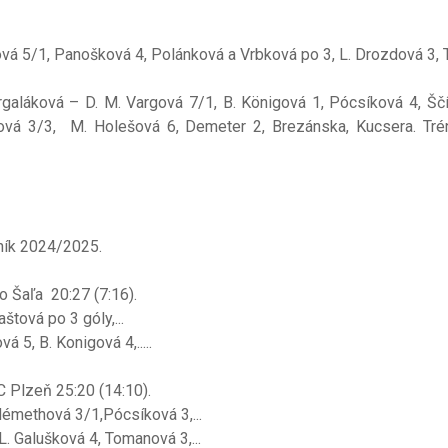
vá 5/1, Panošková 4, Polánková a Vrbková po 3, L. Drozdová 3, 
galáková – D. M. Vargová 7/1, B. Königová 1, Pócsíková 4, Ščí
vá 3/3, M. Holešová 6, Demeter 2, Brezánska, Kucsera. Trén
ník 2024/2025.
o Šaľa 20:27 (7:16).
tová po 3 góly,...
 5, B. Konigová 4,.....
C Plzeň 25:20 (14:10).
po 5, Némethová 3/1,Pócsíková 3,...
 Galušková 4, Tomanová 3,...