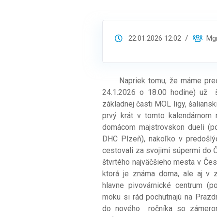
22.01.2026 12:02
Mgr.
Napriek tomu, že máme pred 
24.1.2026 o 18.00 hodine) už š
základnej časti MOL ligy, šaliansk
prvý krát v tomto kalendárnom 
domácom majstrovskon dueli (p
DHC Plzeň), nakoľko v predošlý
cestovali za svojimi súpermi do 
štvrtého najväčšieho mesta v Česk
ktorá je známa doma, ale aj v 
hlavne pivovárnické centrum (p
moku si rád pochutnajú na Prazdr
do nového ročníka so zámerom