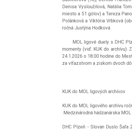
Denisa Vysloužilová, Natália Toma
miesto a 51 gólov) a Tereza Panoš
Polánková a Viktória Vrbková (obe
ročná Justýna Hodková.
MOL ligové duely s DHC Plzeň pr
momenty (viď: KUK do archívu). 
24.1.2026 o 18.00 hodine do Mests
za víťazstvom a ziskom dvoch d
KUK do MOL ligových archívov.
KUK do MOL ligového archívu roč
Medzinárodná hádzanárska MOL li
DHC Plzeň - Slovan Duslo Šaľa 28