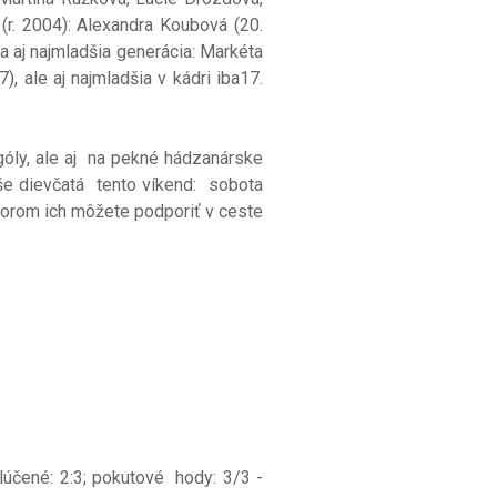
 (r. 2004): Alexandra Koubová (20.
a aj najmladšia generácia: Markéta
, ale aj najmladšia v kádri iba17.
óly, ale aj na pekné hádzanárske
še dievčatá tento víkend: sobota
ktorom ich môžete podporiť v ceste
lúčené: 2:3; pokutové hody: 3/3 -