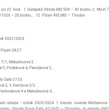
 po 22. kole: 1. Dunajská Streda 682:504 – 40 bodov; 2. Most 
37:626 – 20 bodov; ... 12. Plzeň 492:682 – 7 bodov.
ník 2023/2024.
aľa - DHC Plzeň 28:27.
7/1, Matušincová 3, ..
 5, Polánková 4, Panošková 3,...
an Duslo Šaľa 27:35.
5, V. Fenclová 5/3, ....
astoreková 4 a Matušincová 4,...
asti súťaže - ročník 2023/2024: 1. miesto: Iuventa Michalovce
 miesto: Slovan Duslo Šaľa 611:642 – 19 bodov; 9. miesto: DHC 