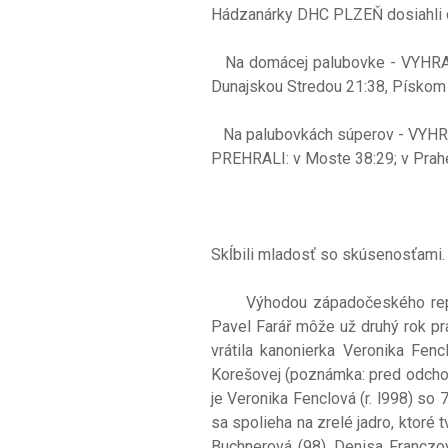
Hádzanárky DHC PLZEŇ dosiahl
Na domácej palubovke - VYHRALI
Dunajskou Stredou 21:38, Pískom
Na palubovkách súperov 
PREHRALI: v Moste 38:29; v Prahe 
Skĺbili mladosť so skúsenosťami.
Výhodou západočeského repreze
Pavel Farář môže už druhý rok p
vrátila kanonierka Veronika Fenc
Korešovej (poznámka: pred odchod
je Veronika Fenclová (r. l998) s
sa spolieha na zrelé jadro, ktoré
Buchnerová (98), Denisa Franczov