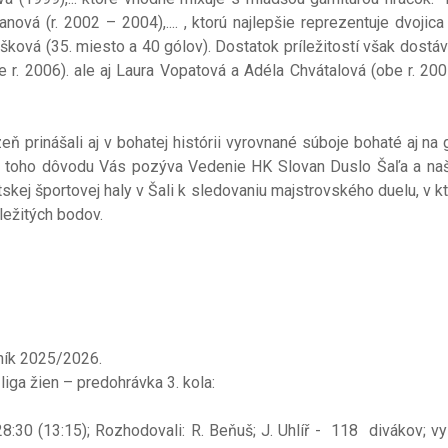
nová (r. 2002 – 2004),.... , ktorú najlepšie reprezentuje dvojica
ková (35. miesto a 40 gólov). Dostatok príležitostí však dostáv
 r. 2006). ale aj Laura Vopatová a Adéla Chvátalová (obe r. 2007)
inášali aj v bohatej histórii vyrovnané súboje bohaté aj na g
Z toho dôvodu Vás pozýva Vedenie HK Slovan Duslo Šaľa a na
kej športovej haly v Šali k sledovaniu majstrovského duelu, v 
ôležitých bodov.
ník 2025/2026.
ga žien – predohrávka 3. kola:
:30 (13:15); Rozhodovali: R. Beňuš; J. Uhlíř - 118 divákov; vy