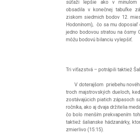
súťaži lepšie ako v minulom 
obsadila v konečnej tabuľke z
ziskom siedmich bodov 12. miest
Hodonínom), čo sa mu doposiaľ da
jedno bodovou stratou na ôsmy Ol
môžu bodovú bilanciu vylepšiť.
Tri víťazstvá – potrápili taktiež Š
V doterajšom priebehu nového ro
troch majstrovských dueloch, ke
zostávajúcich piatich zápasoch sa
ročníka, ako aj dvaja držitelia me
čo bolo menším prekvapením tohto
taktiež šalianske hádzanárky, kto
zmierlivo (15:15).