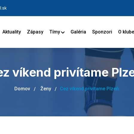
l.sk
Aktuality
Zápasy
Tímy
Galéria
Sponzori
O klub
z víkend privítame Plz
Domov
Ženy
Cez víkend privítame Plzeň.