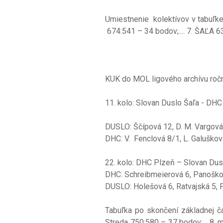
Umiestnenie kolektívov v tabuľke
674:541 – 34 bodov;.... 7. ŠAĽA 6
KUK do MOL ligového archívu roč
11. kolo: Slovan Duslo Š
DUSLO: Ščípová 12, D. M. Vargová 
DHC: V. Fenclová 8/1, L. Galušková
22. kolo: DHC Plzeň – Slov
DHC: Schreibmeierová 6, Panošková 
DUSLO: Holešová 6, Ratvajská 5, P
Tabuľka po skončení základnej č
Streda 750:580 – 37 bodov;... 8.