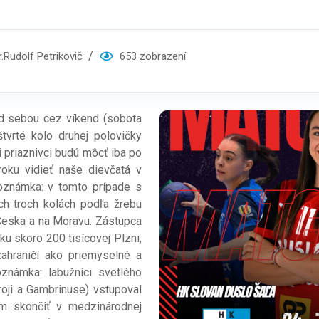
Rudolf Petrikovič
653 zobrazení
sebou cez víkend (sobota
tvrté kolo druhej polovičky
i priaznivci budú môcť iba po
roku vidieť naše dievčatá v
oznámka: v tomto prípade s
ch troch kolách podľa žrebu
Česka a na Moravu. Zástupca
u skoro 200 tisícovej Plzni,
zahraničí ako priemyselné a
oznámka: labužníci svetlého
oji a Gambrinuse) vstupoval
 skončiť v medzinárodnej