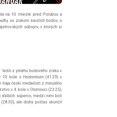
ila na 10. mieste pred Porubou a
buľky so ziskom šiestich bodov, s
jstrovských súbojov, v ktorých si
tešili z plného bodového zisku v
v 10. kole s Hodonínom (41:29) v
 traja českí medailisti z minulého
zstvo v 4. kole v Olomouci (23:25),
 ďalších súperov, medzi nimi boli
 (28:30), ale druhý polčas skončil