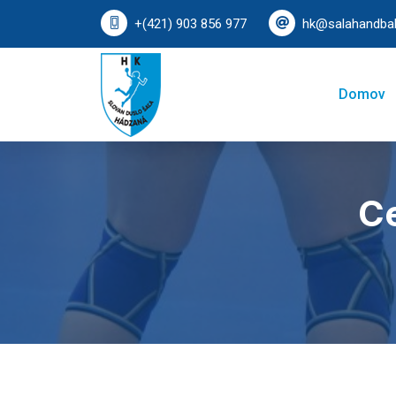
+(421) 903 856 977
hk@salahandbal
Domov
Ce