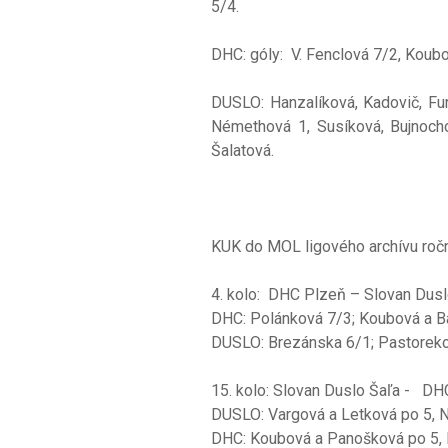
5/4.
DHC: góly: V. Fenclová 7/2, Koubo
DUSLO: Hanzalíková, Kadovič, Fur
Némethová 1, Susíková, Bujnocho
Šalatová.
KUK do MOL ligového archívu roč
4. kolo: DHC Plzeň – Slovan Dusl
DHC: Polánková 7/3; Koubová a Baš
DUSLO: Brezánska 6/1; Pastoreková
15. kolo: Slovan Duslo Šaľa - DH
DUSLO: Vargová a Letková 
DHC: Koubová a Panošková po 5, L.