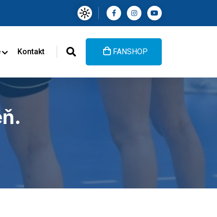
e
Kontakt
FANSHOP
eň.