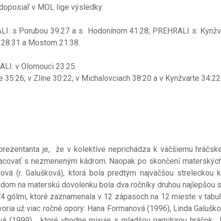
i doposiaľ v MOL lige výsledky:
: s Porubou 39:27 a s Hodonínom 41:28; PREHRALI s: Kynžvar
 28:31 a Mostom 21:38.
- VYHRALI: v Olomouci 23:25.
35:26; v Zlíne 30:22; v Michalovciach 38:20 a v Kynžvarte 34:22
ntanta je, že v kolektíve neprichádza k väčšiemu hráčsk
racovať s nezmeneným kádrom. Naopak po skončení materských
lová (r. Galušková), ktorá bola predtým najväčšou streleckou
om na materskú dovolenku bola dva ročníky druhou najlepšou s
o 74 gólmi, ktoré zaznamenala v 12 zápasoch na 12 mieste v tabu
 tvoria už viac ročné opory: Hana Formanová (1996), Linda Galušk
á (1999),... ktoré vhodne mixuje s mladšou garnitúrou hráčok: