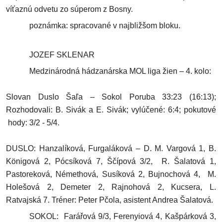
víťaznú odvetu zo súperom z Bosny.
poznámka: spracované v najbližšom bloku.
JOZEF SKLENAR
Medzinárodná hádzanárska MOL liga žien – 4. kolo:
Slovan Duslo Šaľa – Sokol Poruba 33:23 (16:13);
Rozhodovali: B. Sivák a E. Sivák; vylúčené: 6:4; pokutové
hody: 3/2 - 5/4.
DUSLO: Hanzalíková, Furgaláková – D. M. Vargová 1, B.
Königová 2, Pócsíková 7, Ščípová 3/2, R. Šalatová 1,
Pastoreková, Némethová, Susíková 2, Bujnochová 4, M.
Holešová 2, Demeter 2, Rajnohová 2, Kucsera, L.
Ratvajská 7. Tréner: Peter Pčola, asistent Andrea Šalatová.
SOKOL: Farářová 9/3, Ferenyiová 4, Kašpárková 3,