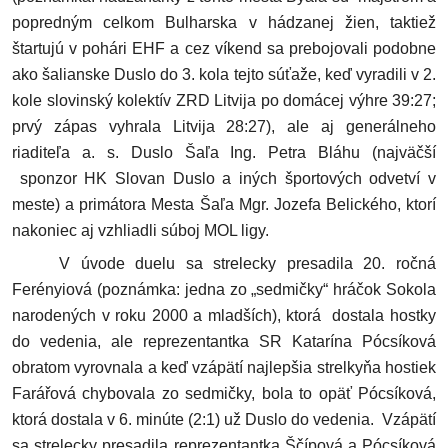
popredným celkom Bulharska v hádzanej žien, taktiež
štartujú v pohári EHF a cez víkend sa prebojovali podobne
ako šalianske Duslo do 3. kola tejto súťaže, keď vyradili v 2.
kole slovinský kolektív ZRD Litvija po domácej výhre 39:27;
prvý zápas vyhrala Litvija 28:27), ale aj generálneho
riaditeľa a. s. Duslo Šaľa Ing. Petra Bláhu (najväčší
sponzor HK Slovan Duslo a iných športových odvetví v
meste) a primátora Mesta Šaľa Mgr. Jozefa Belického, ktorí
nakoniec aj vzhliadli súboj MOL ligy.
V úvode duelu sa strelecky presadila 20. ročná
Ferényiová (poznámka: jedna zo „sedmičky“ hráčok Sokola
narodených v roku 2000 a mladších), ktorá dostala hostky
do vedenia, ale reprezentantka SR Katarína Pócsíková
obratom vyrovnala a keď vzápätí najlepšia strelkyňa hostiek
Farářová chybovala zo sedmičky, bola to opäť Pócsíková,
ktorá dostala v 6. minúte (2:1) už Duslo do vedenia. Vzápätí
sa strelecky presadila reprezentantka Ščípová a Pócsíková