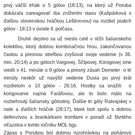
prvý väčší trhák o 5 gólov (18:13), na ktorý už Poruba
dokázala zareagovať iba znížením stavu (Kašpárková s
ďalšou slovenskou hráčkou Leštinovou) na rozdiel piatich
gólov - 18:13 v úvode II. polčasu.
Druhé dejstvo sa už nieslo celé v réžii šalianskeho
kolektívu, ktorý dobrou kombinačnou hrou, zakončovanou
častou a presnou streľbou zvyšoval svoje vedenie (v 36.
min. 20:14) a po góloch Vargovej, Ščípovej, Königovej sme
viedli v 41. minúte o 9 gólov a presný zásah Demeter o tri
minúty neskôr už navýšil vedenie Dusla po prvý krát
rozdielom o 10 gólov - 26:16. Hostky sa snažili o
korigovanie najmä Farářovou, ale to bolo málo na
rozbehnutý šaliansky gólostroj. Ďalšie tri góly Ratvajskej v
rade a ďalších hráčok (28:17), ktoré boli spolu s dobrou
defenzívou a brankárkami tromfami v poradí už štvrtého
víťazstva v tomto ročníku MOL ligy.
Zápas s Porubou bol dobrou rozohrávkou na pohárovú