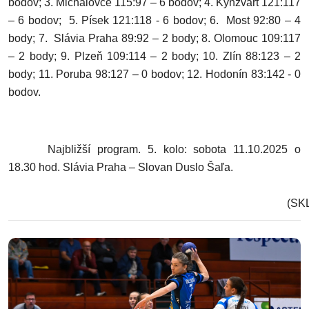
bodov; 3. Michalovce 115:97 – 6 bodov; 4. Kynžvart 121:117
– 6 bodov; 5. Písek 121:118 - 6 bodov; 6. Most 92:80 – 4
body; 7. Slávia Praha 89:92 – 2 body; 8. Olomouc 109:117
– 2 body; 9. Plzeň 109:114 – 2 body; 10. Zlín 88:123 – 2
body; 11. Poruba 98:127 – 0 bodov; 12. Hodonín 83:142 - 0
bodov.
Najbližší program. 5. kolo: sobota 11.10.2025 o
18.30 hod. Slávia Praha – Slovan Duslo Šaľa.
(SKL