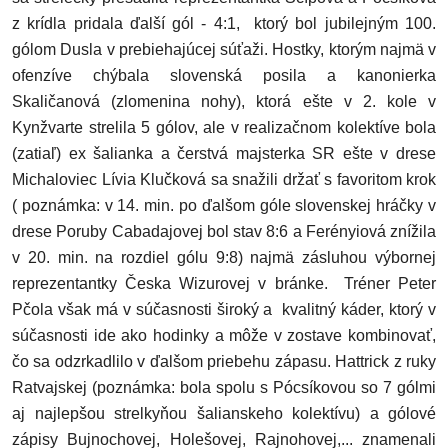
z krídla pridala ďalší gól - 4:1, ktorý bol jubilejným 100.
gólom Dusla v prebiehajúcej súťaži. Hostky, ktorým najmä v
ofenzíve chýbala slovenská posila a kanonierka
Skaličanová (zlomenina nohy), ktorá ešte v 2. kole v
Kynžvarte strelila 5 gólov, ale v realizačnom kolektíve bola
(zatiaľ) ex šalianka a čerstvá majsterka SR ešte v drese
Michaloviec Lívia Klučková sa snažili držať s favoritom krok
( poznámka: v 14. min. po ďalšom góle slovenskej hráčky v
drese Poruby Cabadajovej bol stav 8:6 a Ferényiová znížila
v 20. min. na rozdiel gólu 9:8) najmä zásluhou výbornej
reprezentantky Česka Wizurovej v bránke. Tréner Peter
Pčola však má v súčasnosti široký a kvalitný káder, ktorý v
súčasnosti ide ako hodinky a môže v zostave kombinovať,
čo sa odzrkadlilo v ďalšom priebehu zápasu. Hattrick z ruky
Ratvajskej (poznámka: bola spolu s Pócsíkovou so 7 gólmi
aj najlepšou strelkyňou šalianskeho kolektívu) a gólové
zápisy Bujnochovej, Holešovej, Rajnohovej,... znamenali