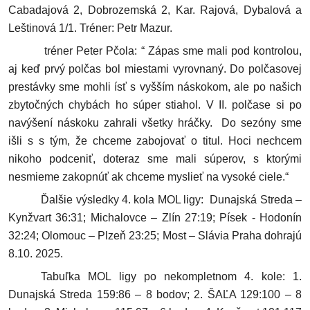
Cabadajová 2, Dobrozemská 2, Kar. Rajová, Dybalová a
Leštinová 1/1. Tréner: Petr Mazur.
tréner Peter Pčola: “ Zápas sme mali pod kontrolou,
aj keď prvý polčas bol miestami vyrovnaný. Do polčasovej
prestávky sme mohli ísť s vyšším náskokom, ale po našich
zbytočných chybách ho súper stiahol. V II. polčase si po
navýšení náskoku zahrali všetky hráčky. Do sezóny sme
išli s s tým, že chceme zabojovať o titul. Hoci nechcem
nikoho podceniť, doteraz sme mali súperov, s ktorými
nesmieme zakopnúť ak chceme myslieť na vysoké ciele.“
Ďalšie výsledky 4. kola MOL ligy: Dunajská Streda –
Kynžvart 36:31; Michalovce – Zlín 27:19; Písek - Hodonín
32:24; Olomouc – Plzeň 23:25; Most – Slávia Praha dohrajú
8.10. 2025.
Tabuľka MOL ligy po nekompletnom 4. kole: 1.
Dunajská Streda 159:86 – 8 bodov; 2. ŠAĽA 129:100 – 8