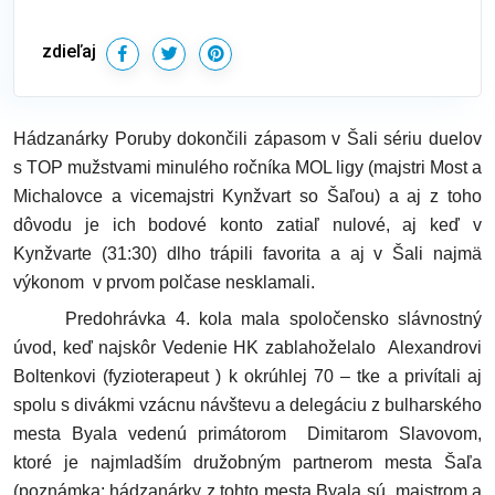
zdieľaj
Hádzanárky Poruby dokončili zápasom v Šali sériu duelov
s TOP mužstvami minulého ročníka MOL ligy (majstri Most a
Michalovce a vicemajstri Kynžvart so Šaľou) a aj z toho
dôvodu je ich bodové konto zatiaľ nulové, aj keď v
Kynžvarte (31:30) dlho trápili favorita a aj v Šali najmä
výkonom v prvom polčase nesklamali.
Predohrávka 4. kola mala spoločensko slávnostný
úvod, keď najskôr Vedenie HK zablahoželalo Alexandrovi
Boltenkovi (fyzioterapeut ) k okrúhlej 70 – tke a privítali aj
spolu s divákmi vzácnu návštevu a delegáciu z bulharského
mesta Byala vedenú primátorom Dimitarom Slavovom,
ktoré je najmladším družobným partnerom mesta Šaľa
(poznámka: hádzanárky z tohto mesta Byala sú majstrom a