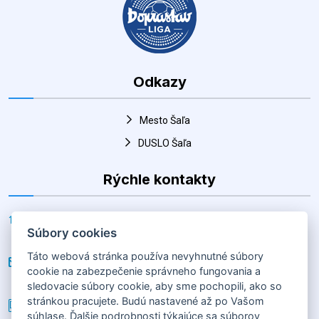
Odkazy
Mesto Šaľa
DUSLO Šaľa
Rýchle kontakty
Adresa
Súbory cookies
Horná 30, Šaľa 927 01, Slovenská republika
Táto webová stránka používa nevyhnutné súbory
E-mail
cookie na zabezpečenie správneho fungovania a
hk@salahandball.sk
sledovacie súbory cookie, aby sme pochopili, ako so
stránkou pracujete. Budú nastavené až po Vašom
Telefón
súhlase. Ďalšie podrobnosti týkajúce sa súborov