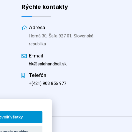
Rýchle kontakty
Adresa
Horná 30, Šaľa 927 01, Slovenská
republika
E-mail
hk@salahandball.sk
Telefón
+(421) 903 856 977
ovoliť všetky
701 Šaľa
avenia cookies