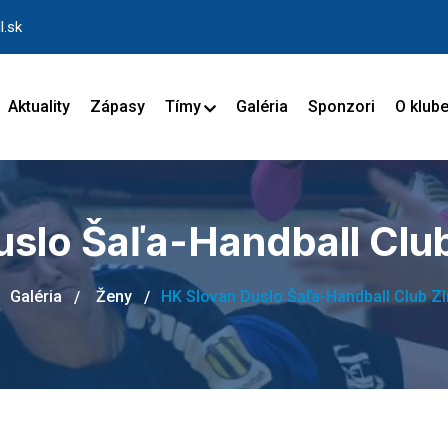
l.sk
Aktuality
Zápasy
Tímy
Galéria
Sponzori
O klub
slo Šaľa-Handball Club 
Galéria
Ženy
HK Slovan Duslo Šaľa-Handball Club Zl