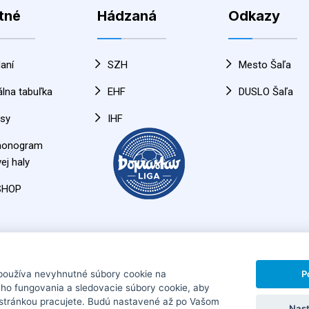
tné
Hádzaná
Odkazy
aní
SZH
Mesto Šaľa
álna tabuľka
EHF
DUSLO Šaľa
sy
IHF
monogram
ej haly
SHOP
P
používa nevyhnutné súbory cookie na
ho fungovania a sledovacie súbory cookie, aby
HÁDZANÁRSKY KLUB SLOVAN DUSLO ŠAĽA
Horná 30, 92
 stránkou pracujete. Budú nastavené až po Vašom
Nast