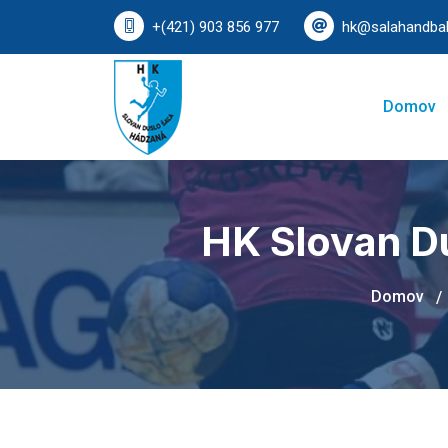
+(421) 903 856 977
hk@salahandbal
Domov
HK Slovan Du
Domov