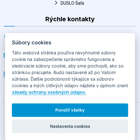
Adresa
Horná 30, Šaľa 927 01, Slovenská republika
E-mail
hk@salahandball.sk
Súbory cookies
Telefón
Táto webová stránka používa nevyhnutné súbory
cookie na zabezpečenie správneho fungovania a
+(421) 903 856 977
sledovacie súbory cookie, aby sme pochopili, ako so
stránkou pracujete. Budú nastavené až po Vašom
súhlase. Ďalšie podrobnosti týkajúce sa súborov
cookies a iných citlivých údajov nájdete v úplnom znení
2026
HÁDZANÁRSKY KLUB SLOVAN DUSLO ŠAĽA
Horná 30,
zásady ochrany osobných údajov.
92701 Šaľa
GDPR
|
COOKIES
Povoliť všetky
Obsah tejto stránky je vlastníctvom jej prevádzkovateľa
Nastavenia cookies