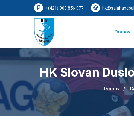
+(421) 903 856 977
hk@salahandbal
Domov
HK Slovan Duslo
Domov
G