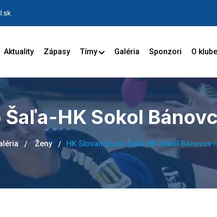
l.sk
Aktuality
Zápasy
Tímy
Galéria
Sponzori
O klub
 Šaľa-HK Sokol Bánovc
aléria
Ženy
HK Slovan Duslo Šaľa-HK Sokol Bánovce n