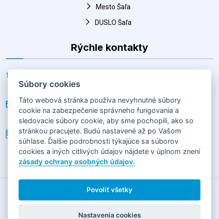
Mesto Šaľa
DUSLO Šaľa
Rýchle kontakty
Adresa
Súbory cookies
Horná 30, Šaľa 927 01, Slovenská republika
Táto webová stránka používa nevyhnutné súbory
E-mail
cookie na zabezpečenie správneho fungovania a
hk@salahandball.sk
sledovacie súbory cookie, aby sme pochopili, ako so
stránkou pracujete. Budú nastavené až po Vašom
Telefón
súhlase. Ďalšie podrobnosti týkajúce sa súborov
+(421) 903 856 977
cookies a iných citlivých údajov nájdete v úplnom znení
zásady ochrany osobných údajov.
Povoliť všetky
2026
HÁDZANÁRSKY KLUB SLOVAN DUSLO ŠAĽA
Horná 30,
92701 Šaľa
Nastavenia cookies
GDPR
|
COOKIES