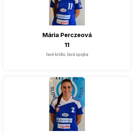
Mária Perczeová
11
ľavé krídlo, ľavá spojka