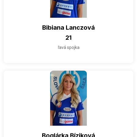
Bibiana Lanczová
21
ľavá spojka
Boglárka Bíziková