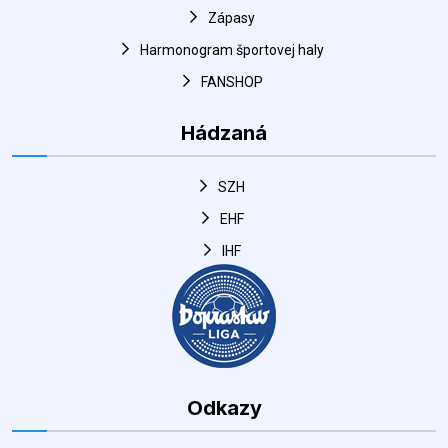
Zápasy
Harmonogram športovej haly
FANSHOP
Hádzaná
SZH
EHF
IHF
Odkazy