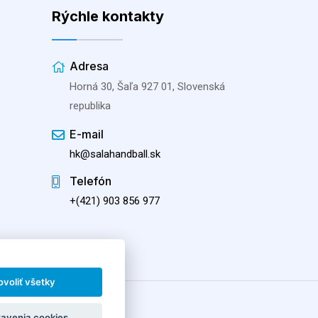
Rýchle kontakty
Adresa
Horná 30, Šaľa 927 01, Slovenská
republika
E-mail
hk@salahandball.sk
Telefón
+(421) 903 856 977
ovoliť všetky
701 Šaľa
avenia cookies