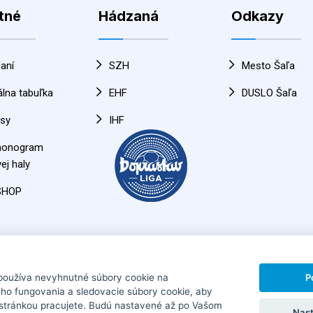
tné
Hádzaná
Odkazy
aní
SZH
Mesto Šaľa
álna tabuľka
EHF
DUSLO Šaľa
sy
IHF
monogram
ej haly
SHOP
P
používa nevyhnutné súbory cookie na
ho fungovania a sledovacie súbory cookie, aby
HÁDZANÁRSKY KLUB SLOVAN DUSLO ŠAĽA
Horná 30, 92
 stránkou pracujete. Budú nastavené až po Vašom
Nast