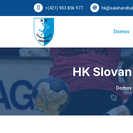
+(421) 903 856 977
hk@salahandbal
Domov
HK Slovan
Domov