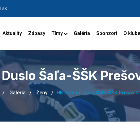
l.sk
Aktuality
Zápasy
Tímy
Galéria
Sponzori
O klub
 Duslo Šaľa-ŠŠK Prešov
Galéria
Ženy
HK Slovan Duslo Šaľa-ŠŠK Prešov 3