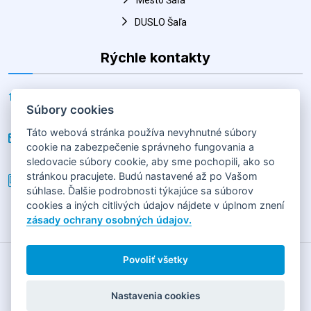
Rýchle kontakty
Adresa
Horná 30, Šaľa 927 01, Slovenská republika
E-mail
hk@salahandball.sk
Súbory cookies
Telefón
Táto webová stránka používa nevyhnutné súbory
+(421) 903 856 977
cookie na zabezpečenie správneho fungovania a
sledovacie súbory cookie, aby sme pochopili, ako so
stránkou pracujete. Budú nastavené až po Vašom
súhlase. Ďalšie podrobnosti týkajúce sa súborov
cookies a iných citlivých údajov nájdete v úplnom znení
2026
HÁDZANÁRSKY KLUB SLOVAN DUSLO ŠAĽA
Horná 30,
zásady ochrany osobných údajov.
92701 Šaľa
GDPR
|
COOKIES
Povoliť všetky
Obsah tejto stránky je vlastníctvom jej prevádzkovateľa
Nastavenia cookies