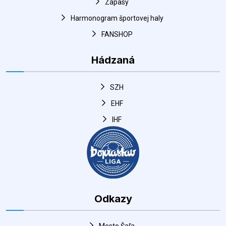
Hádzaná
SZH
EHF
IHF
Odkazy
Mesto Šaľa
DUSLO Šaľa