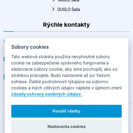
Rýchle kontakty
Adresa
Horná 30, Šaľa 927 01, Slovenská republika
E-mail
hk@salahandball.sk
Súbory cookies
Telefón
Táto webová stránka používa nevyhnutné súbory
+(421) 903 856 977
cookie na zabezpečenie správneho fungovania a
sledovacie súbory cookie, aby sme pochopili, ako so
stránkou pracujete. Budú nastavené až po Vašom
súhlase. Ďalšie podrobnosti týkajúce sa súborov
cookies a iných citlivých údajov nájdete v úplnom znení
2026
HÁDZANÁRSKY KLUB SLOVAN DUSLO ŠAĽA
Horná 30,
zásady ochrany osobných údajov.
92701 Šaľa
GDPR
|
COOKIES
Povoliť všetky
Obsah tejto stránky je vlastníctvom jej prevádzkovateľa
Nastavenia cookies