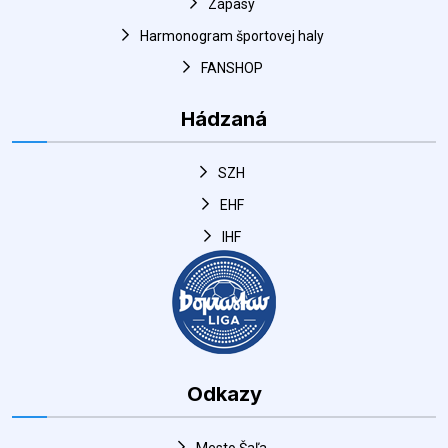
Hádzaná
SZH
EHF
IHF
Odkazy
Mesto Šaľa
DUSLO Šaľa