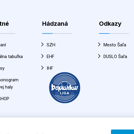
tné
Hádzaná
Odkazy
aní
SZH
Mesto Šaľa
álna tabuľka
EHF
DUSLO Šaľa
sy
IHF
monogram
ej haly
SHOP