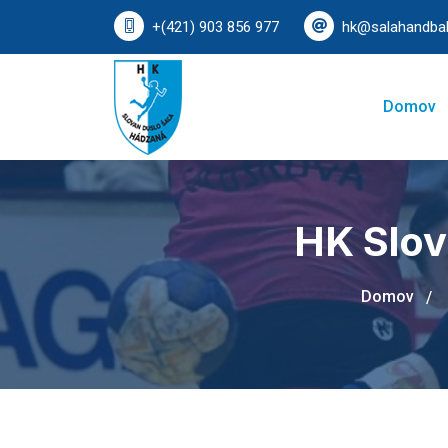
+(421) 903 856 977
hk@salahandbal
Domov
HK Slov
Domov