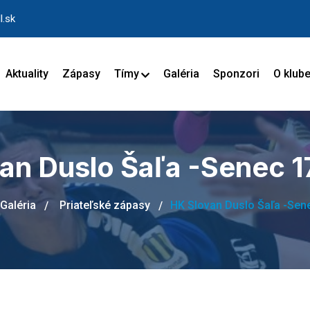
l.sk
Aktuality
Zápasy
Tímy
Galéria
Sponzori
O klub
an Duslo Šaľa -Senec 1
Galéria
Priateľské zápasy
HK Slovan Duslo Šaľa -Sen