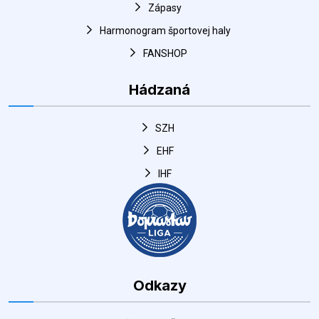
Hádzaná
SZH
EHF
IHF
Odkazy
Mesto Šaľa
DUSLO Šaľa