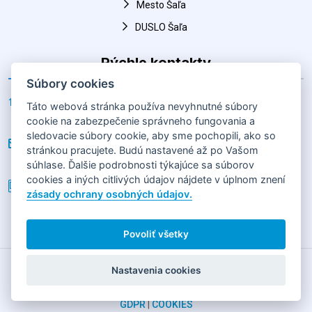
Rýchle kontakty
Adresa
Horná 30, Šaľa 927 01, Slovenská republika
Súbory cookies
E-mail
Táto webová stránka používa nevyhnutné súbory
hk@salahandball.sk
cookie na zabezpečenie správneho fungovania a
Telefón
sledovacie súbory cookie, aby sme pochopili, ako so
stránkou pracujete. Budú nastavené až po Vašom
+(421) 903 856 977
súhlase. Ďalšie podrobnosti týkajúce sa súborov
cookies a iných citlivých údajov nájdete v úplnom znení
zásady ochrany osobných údajov.
2026
HÁDZANÁRSKY KLUB SLOVAN DUSLO ŠAĽA
Horná 30,
92701 Šaľa
Povoliť všetky
GDPR
|
COOKIES
Obsah tejto stránky je vlastníctvom jej prevádzkovateľa
Nastavenia cookies