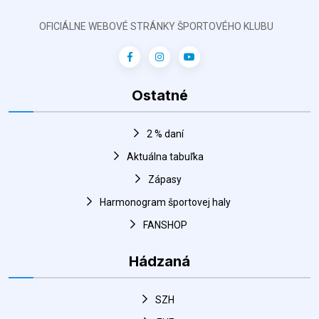
Ostatné
2 % daní
Aktuálna tabuľka
Zápasy
Harmonogram športovej haly
FANSHOP
Hádzaná
SZH
EHF
IHF