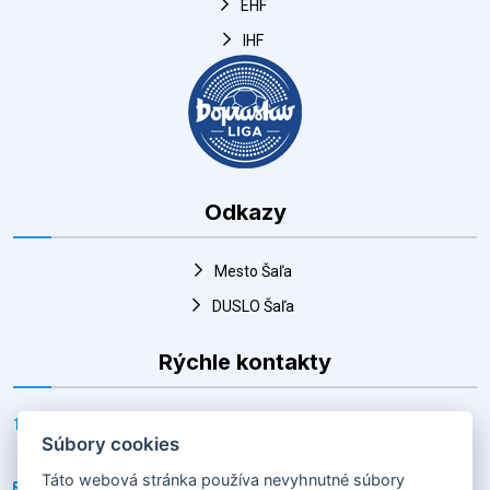
Odkazy
Mesto Šaľa
DUSLO Šaľa
Rýchle kontakty
Adresa
Horná 30, Šaľa 927 01, Slovenská republika
E-mail
hk@salahandball.sk
Súbory cookies
Telefón
Táto webová stránka používa nevyhnutné súbory